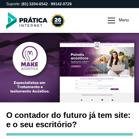
Suporte:
(81) 3204-6542
-
99142-0729
O contador do futuro já 
Menu
O contador do futuro já tem site:
e o seu escritório?