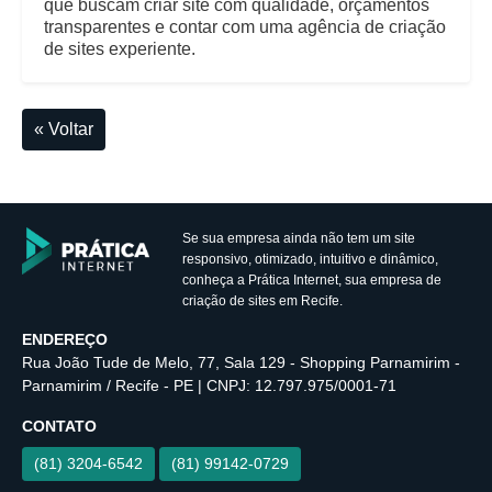
que buscam criar site com qualidade, orçamentos
transparentes e contar com uma agência de criação
de sites experiente.
« Voltar
Se sua empresa ainda não tem um site
responsivo, otimizado, intuitivo e dinâmico,
conheça a Prática Internet, sua empresa de
criação de sites em Recife.
ENDEREÇO
Rua João Tude de Melo, 77, Sala 129 - Shopping Parnamirim -
Parnamirim / Recife - PE | CNPJ: 12.797.975/0001-71
CONTATO
(81) 3204-6542
(81) 99142-0729