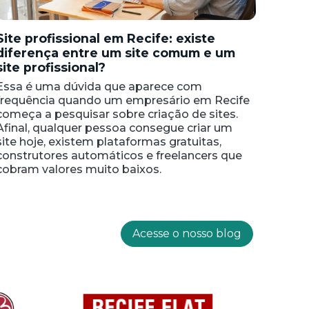
Site profissional em Recife: existe
diferença entre um site comum e um
site profissional?
Essa é uma dúvida que aparece com
frequência quando um empresário em Recife
começa a pesquisar sobre criação de sites.
Afinal, qualquer pessoa consegue criar um
site hoje, existem plataformas gratuitas,
construtores automáticos e freelancers que
cobram valores muito baixos.
Acesse o nosso blog