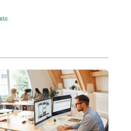
ato
.