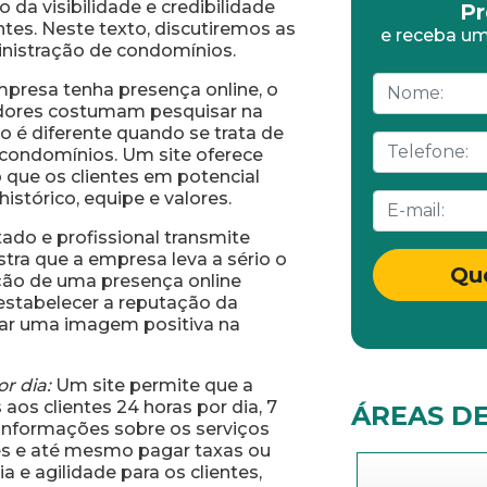
da visibilidade e credibilidade
Pr
tes. Neste texto, discutiremos as
e receba um
nistração de condomínios.
mpresa tenha presença online, o
midores costumam pesquisar na
ão é diferente quando se trata de
condomínios. Um site oferece
 que os clientes em potencial
stórico, equipe e valores.
ado e profissional transmite
stra que a empresa leva a sério o
Qu
ação de uma presença online
a estabelecer a reputação da
iar uma imagem positiva na
r dia:
Um site permite que a
aos clientes 24 horas por dia, 7
ÁREAS D
informações sobre os serviços
ções e até mesmo pagar taxas ou
 e agilidade para os clientes,