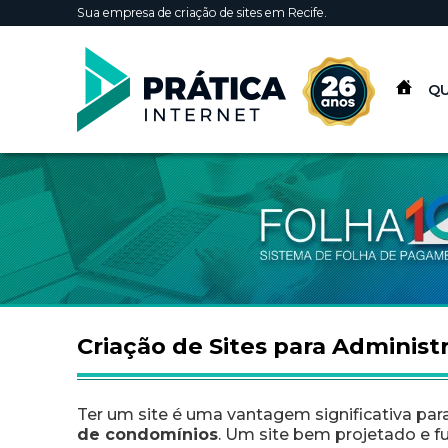
Sua empresa de criação de sites em Recife.
Criação de Sites para
Q
Criação de Sites para Adminis
Ter um
site
é uma vantagem significativa par
de condomínios
. Um site bem projetado e fu