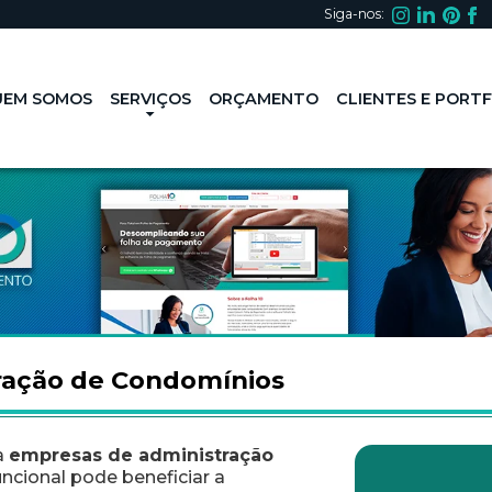
Siga-nos:
 Administração de Con
UEM SOMOS
SERVIÇOS
ORÇAMENTO
CLIENTES E PORT
tração de Condomínios
a
empresas de administração
ncional pode beneficiar a