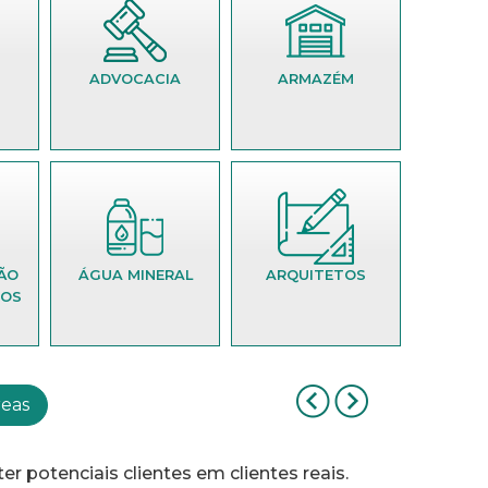
ARTISTAS
PLÁSTICOS E
PINTORES
CIA
ARMAZÉM
ASSISTÊNCIA
TÉCNICA
NERAL
ARQUITETOS
reas
r potenciais clientes em clientes reais.