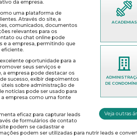
rativo da empresa.
 como uma plataforma de
entes. Através do site, a
ADVOCA
ntes, comunicados, documentos
ções relevantes para os
ntato ou chat online pode
tes e a empresa, permitindo que
eficiente.
excelente oportunidade para a
romover seus serviços e
te, a empresa pode destacar os
ÁGUA MI
de sucesso, exibir depoimentos
s úteis sobre administração de
e notícias pode ser usado para
ar a empresa como uma fonte
Veja outras á
menta eficaz para capturar leads
ravés de formulários de contato
o site podem se cadastrar e
ações podem ser utilizadas para nutrir leads e converte