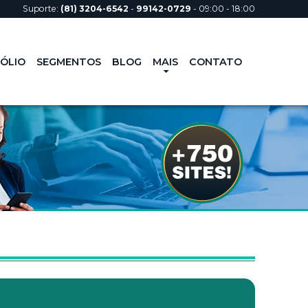
Suporte:
(81) 3204-6542
-
99142-0729
- 09:00 - 18:00
domínios | Prática In
FÓLIO
SEGMENTOS
BLOG
MAIS
CONTATO