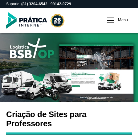
Suporte:
(81) 3204-6542
-
99142-0729
Criação de Sites para Pr
Menu
Criação de Sites para
Professores